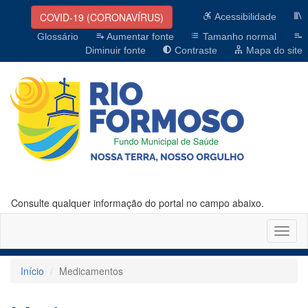
COVID-19 (CORONAVÍRUS)
Acessibilidade
Glossário
Aumentar fonte
Tamanho normal
Diminuir fonte
Contraste
Mapa do site
Consulte qualquer informação do portal no campo abaixo.
Altern
naveg
Início
Medicamentos