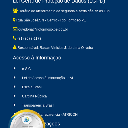
Lei Geral de Proteção de Dados (LGPD)
Horário de atendimento de segunda a sexta dàs 7h às 13h
Rua São José,SN - Centro - Rio Formoso-PE
ouvidoria@rioformoso.pe.gov.br
(81) 3678-1173
Responsável: Rauan Vinicius J. de Lima Oliveira
Acesso à Informação
e-SIC
Lei de Acesso à Informação - LAI
Escala Brasil
Cartilha Pública
Transparência Brasil
Radar da Transparência - ATRICON
Últimas atualizações