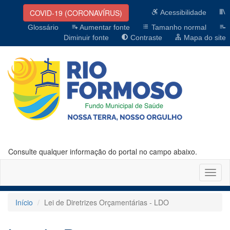
COVID-19 (CORONAVÍRUS)
Acessibilidade
Glossário
Aumentar fonte
Tamanho normal
Diminuir fonte
Contraste
Mapa do site
Consulte qualquer informação do portal no campo abaixo.
Altern
naveg
Início
Lei de Diretrizes Orçamentárias - LDO