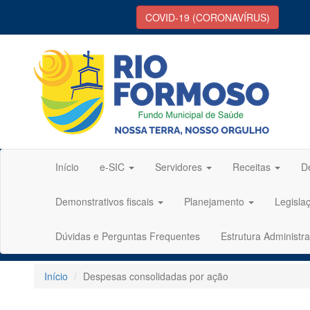
COVID-19 (CORONAVÍRUS)
Início
e-SIC
Servidores
Receitas
D
Demonstrativos fiscais
Planejamento
Legisla
Dúvidas e Perguntas Frequentes
Estrutura Administra
Início
Despesas consolidadas por ação