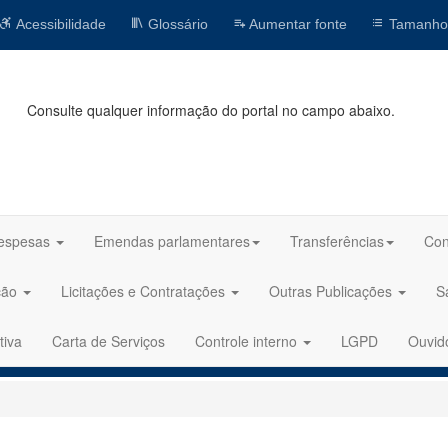
Acessibilidade
Glossário
Aumentar fonte
Tamanho
Consulte qualquer informação do portal no campo abaixo.
espesas
Emendas parlamentares
Transferências
Con
ção
Licitações e Contratações
Outras Publicações
S
tiva
Carta de Serviços
Controle interno
LGPD
Ouvid