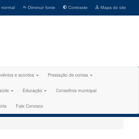
 normal
Diminuir fonte
Contraste
Mapa do site
vênios e acordos
Prestação de contas
aúde
Educação
Conselhos municipal
oria
Fale Conosco