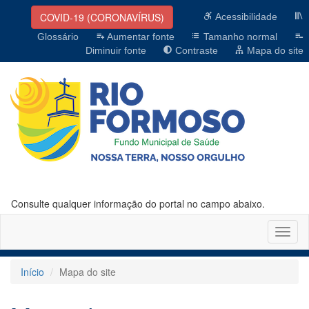
COVID-19 (CORONAVÍRUS)
Acessibilidade
Glossário
Aumentar fonte
Tamanho normal
Diminuir fonte
Contraste
Mapa do site
Consulte qualquer informação do portal no campo abaixo.
Altern
naveg
Início
Mapa do site