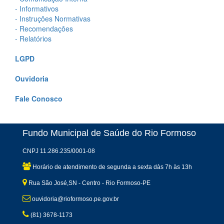
- Informativos
- Instruções Normativas
- Recomendações
- Relatórios
LGPD
Ouvidoria
Fale Conosco
Fundo Municipal de Saúde do Rio Formoso
CNPJ 11.286.235/0001-08
Horário de atendimento de segunda a sexta dàs 7h às 13h
Rua São José,SN - Centro - Rio Formoso-PE
ouvidoria@rioformoso.pe.gov.br
(81) 3678-1173