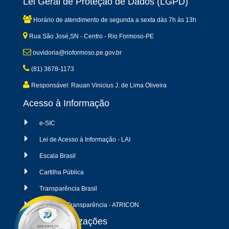
Lei Geral de Proteção de Dados (LGPD)
Horário de atendimento de segunda a sexta dàs 7h às 13h
Rua São José,SN - Centro - Rio Formoso-PE
ouvidoria@rioformoso.pe.gov.br
(81) 3678-1173
Responsável: Rauan Vinicius J. de Lima Oliveira
Acesso à Informação
e-SIC
Lei de Acesso à Informação - LAI
Escala Brasil
Cartilha Pública
Transparência Brasil
Radar da Transparência - ATRICON
Últimas atualizações