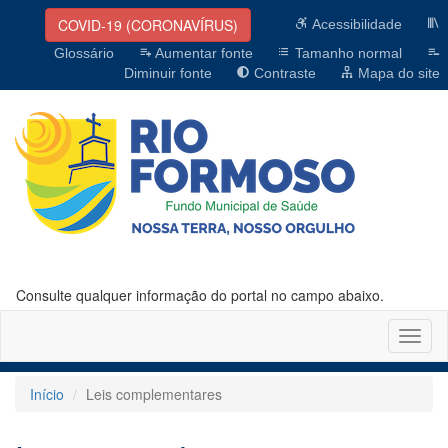
COVID-19 (CORONAVÍRUS)
Acessibilidade
Glossário
Aumentar fonte
Tamanho normal
Diminuir fonte
Contraste
Mapa do site
Consulte qualquer informação do portal no campo abaixo.
Altern
naveg
Início
Leis complementares