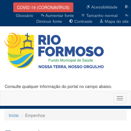
COVID-19 (CORONAVÍRUS)
Acessibilidade
Glossário
Aumentar fonte
Tamanho normal
Diminuir fonte
Contraste
Mapa do site
Consulte qualquer informação do portal no campo abaixo.
Altern
naveg
Início
Empenhos