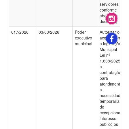
servidores
conforme
abaixo
descritos;
017/2026
03/03/2026
Poder
Autorizar de
executivo
acordo com
municipal
a legislação
Municipal
Lei nº
1.838/2025;
a
contratação,
para
atendimento
a
necessidade
temporária
de
excepcional
interesse
público os