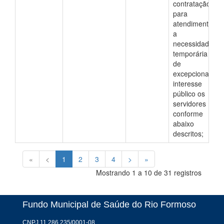
contratação,
para
atendimento
a
necessidade
temporária
de
excepcional
interesse
público os
servidores
conforme
abaixo
descritos;
«
<
1
2
3
4
>
»
Mostrando 1 a 10 de 31 registros
Fundo Municipal de Saúde do Rio Formoso
CNPJ 11.286.235/0001-08