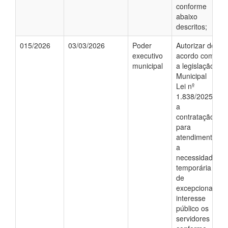
conforme
abaixo
descritos;
015/2026
03/03/2026
Poder
Autorizar de
executivo
acordo com
municipal
a legislação
Municipal
Lei nº
1.838/2025;
a
contratação,
para
atendimento
a
necessidade
temporária
de
excepcional
interesse
público os
servidores