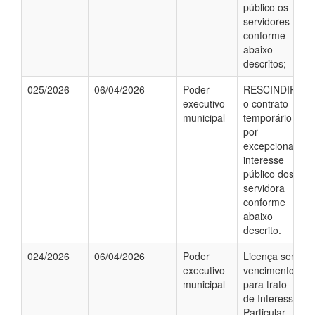
público os
servidores
conforme
abaixo
descritos;
025/2026
06/04/2026
Poder
RESCINDIR,
executivo
o contrato
municipal
temporário
por
excepcional
interesse
público dos
servidora
conforme
abaixo
descrito.
024/2026
06/04/2026
Poder
Licença sem
executivo
vencimentos
municipal
para trato
de Interesse
Particular,