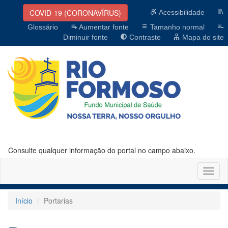
COVID-19 (CORONAVÍRUS)
Acessibilidade
Glossário
Aumentar fonte
Tamanho normal
Diminuir fonte
Contraste
Mapa do site
Consulte qualquer informação do portal no campo abaixo.
Altern
naveg
Início
Portarias