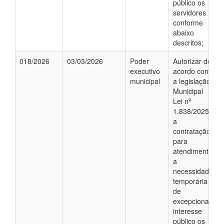
público os
servidores
conforme
abaixo
descritos;
018/2026
03/03/2026
Poder
Autorizar de
executivo
acordo com
municipal
a legislação
Municipal
Lei nº
1.838/2025;
a
contratação,
para
atendimento
a
necessidade
temporária
de
excepcional
interesse
público os