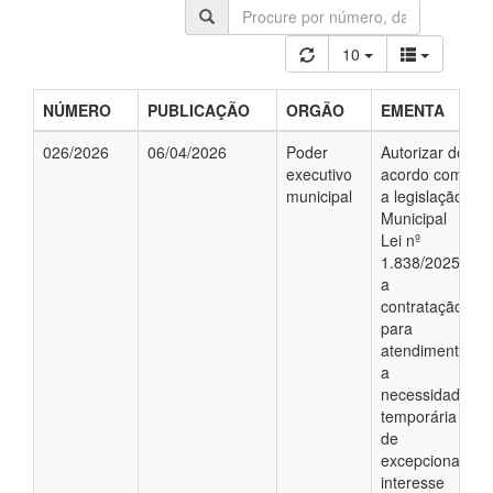
10
NÚMERO
PUBLICAÇÃO
ORGÃO
EMENTA
026/2026
06/04/2026
Poder
Autorizar de
executivo
acordo com
municipal
a legislação
Municipal
Lei nº
1.838/2025;
a
contratação,
para
atendimento
a
necessidade
temporária
de
excepcional
interesse