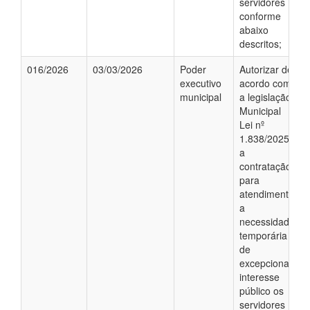
servidores
conforme
abaixo
descritos;
016/2026
03/03/2026
Poder
Autorizar de
executivo
acordo com
municipal
a legislação
Municipal
Lei nº
1.838/2025;
a
contratação,
para
atendimento
a
necessidade
temporária
de
excepcional
interesse
público os
servidores