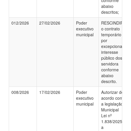
conforme
abaixo
descritos;
012/2026
27/02/2026
Poder
RESCINDIR,
executivo
o contrato
municipal
temporário
por
excepcional
interesse
público dos
servidora
conforme
abaixo
descrito.
008/2026
17/02/2026
Poder
Autorizar de
executivo
acordo com
municipal
a legislação
Municipal
Lei nº
1.838/2025;
a