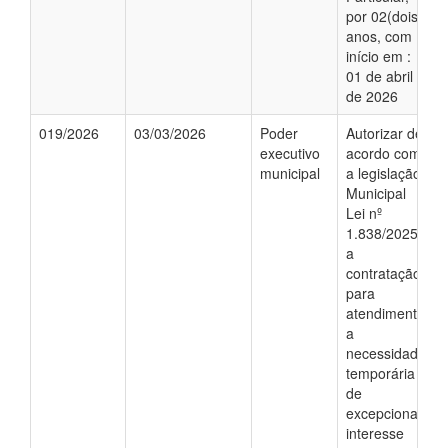
por 02(dois)
anos, com
início em :
01 de abril
de 2026
019/2026
03/03/2026
Poder
Autorizar de
executivo
acordo com
municipal
a legislação
Municipal
Lei nº
1.838/2025;
a
contratação,
para
atendimento
a
necessidade
temporária
de
excepcional
interesse